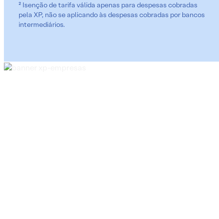
² Isenção de tarifa válida apenas para despesas cobradas
pela XP, não se aplicando às despesas cobradas por bancos
intermediários.
Através do seu assessor,
você conta com:
Câmbio com liquidação em D+5, sem