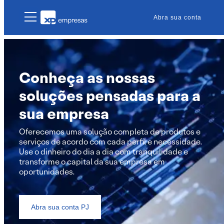
Skip
Abra sua conta
to
content
Conheça as nossas
soluções pensadas para a
sua empresa
Oferecemos uma solução completa de produtos e
serviços de acordo com cada perfil e necessidade.
Use o dinheiro do dia a dia com tranquilidade e
transforme o capital da sua empresa em
oportunidades.
Abra sua conta PJ